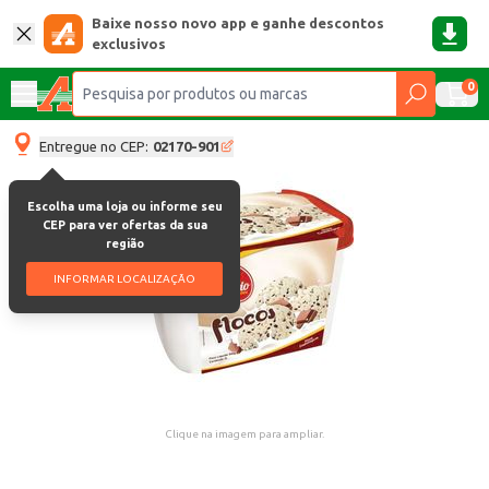
Baixe nosso novo app e ganhe descontos
exclusivos
0
Entregue no CEP:
02170-901
Escolha uma loja ou informe seu
CEP para ver ofertas da sua
região
INFORMAR LOCALIZAÇÃO
Clique na imagem para ampliar.