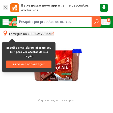
Baixe nosso novo app e ganhe descontos
exclusivos
0
Entregue no CEP:
02170-901
Escolha uma loja ou informe seu
CEP para ver ofertas da sua
região
INFORMAR LOCALIZAÇÃO
Clique na imagem para ampliar.