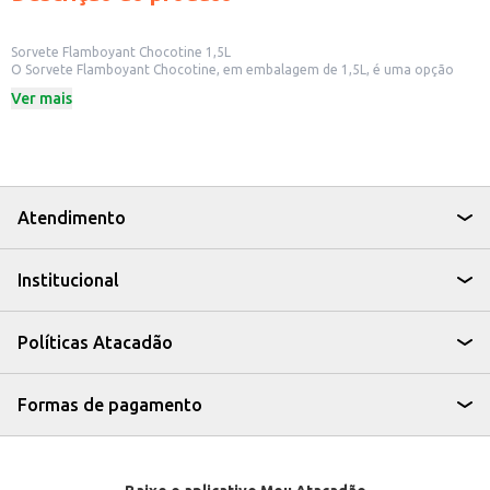
Sorvete Flamboyant Chocotine 1,5L
O Sorvete Flamboyant Chocotine, em embalagem de 1,5L, é uma opção
para quem busca um sorvete saboroso e prático. Ideal para consumo em
Ver mais
casa, em eventos ou para revenda em pequenos comércios.
Dicas de Uso:
Sirva em taças individuais para sobremesas rápidas e fáceis.
Utilize em receitas de milkshakes e outras bebidas geladas.
Ofereça em festas e confraternizações.
Revenda em mercados, lanchonetes e outros estabelecimentos.
O Sorvete Flamboyant Chocotine é uma alternativa para quem busca um
Atendimento
produto saboroso e com bom custo-benefício, perfeito para diversas
ocasiões.
Institucional
Políticas Atacadão
Formas de pagamento