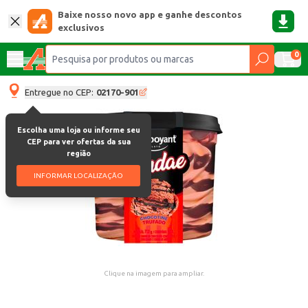
Baixe nosso novo app e ganhe descontos
exclusivos
0
Entregue no CEP:
02170-901
Escolha uma loja ou informe seu
CEP para ver ofertas da sua
região
INFORMAR LOCALIZAÇÃO
Clique na imagem para ampliar.