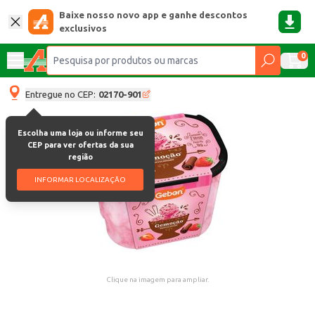
Baixe nosso novo app e ganhe descontos
exclusivos
0
Entregue no CEP:
02170-901
Escolha uma loja ou informe seu
CEP para ver ofertas da sua
região
INFORMAR LOCALIZAÇÃO
Clique na imagem para ampliar.