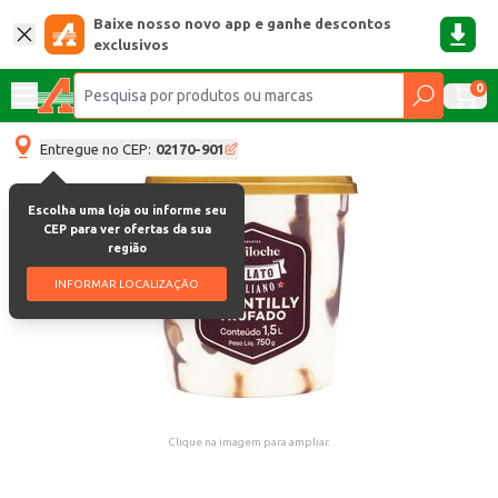
Baixe nosso novo app e ganhe descontos
exclusivos
0
Entregue no CEP:
02170-901
Escolha uma loja ou informe seu
CEP para ver ofertas da sua
região
INFORMAR LOCALIZAÇÃO
Clique na imagem para ampliar.