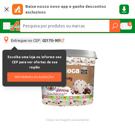
Baixe nosso novo app e ganhe descontos
exclusivos
0
Entregue no CEP:
02170-901
Escolha uma loja ou informe seu
CEP para ver ofertas da sua
região
INFORMAR LOCALIZAÇÃO
Clique na imagem para ampliar.