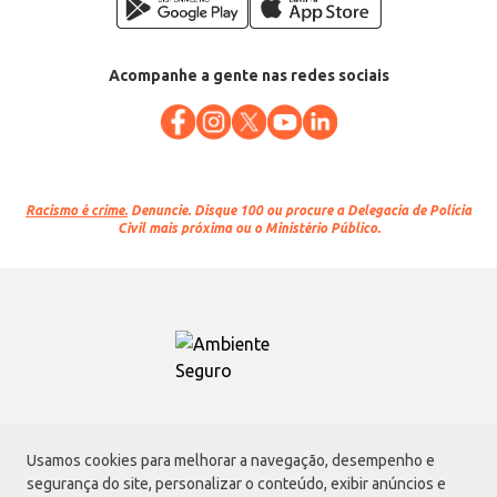
Acompanhe a gente nas redes sociais
Racismo é crime.
Denuncie. Disque 100 ou procure a Delegacia de Polícia
Civil mais próxima ou o Ministério Público.
Atacadão S.A.
Usamos cookies para melhorar a navegação, desempenho e
Avenida Morvan Dias de Figueiredo, 6169, Vila Maria, São Paulo - SP | CEP
segurança do site, personalizar o conteúdo, exibir anúncios e
02170-901 | CNPJ: 75.315.333/0001-09