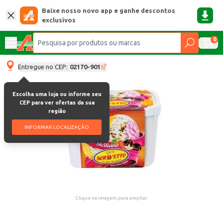
Baixe nosso novo app e ganhe descontos
exclusivos
0
Entregue no CEP:
02170-901
Escolha uma loja ou informe seu
CEP para ver ofertas da sua
região
INFORMAR LOCALIZAÇÃO
Clique na imagem para ampliar.