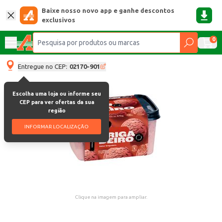
Baixe nosso novo app e ganhe descontos
exclusivos
0
Entregue no CEP:
02170-901
Escolha uma loja ou informe seu
CEP para ver ofertas da sua
região
INFORMAR LOCALIZAÇÃO
Clique na imagem para ampliar.