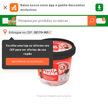
Baixe nosso novo app e ganhe descontos
exclusivos
0
Entregue no CEP:
02170-901
Escolha uma loja ou informe seu
CEP para ver ofertas da sua
região
INFORMAR LOCALIZAÇÃO
Clique na imagem para ampliar.