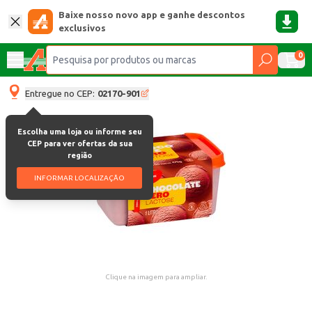
Baixe nosso novo app e ganhe descontos
exclusivos
0
Entregue no CEP:
02170-901
Escolha uma loja ou informe seu
CEP para ver ofertas da sua
região
INFORMAR LOCALIZAÇÃO
Clique na imagem para ampliar.