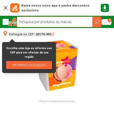
Baixe nosso novo app e ganhe descontos
exclusivos
0
Entregue no CEP:
02170-901
Escolha uma loja ou informe seu
CEP para ver ofertas da sua
região
INFORMAR LOCALIZAÇÃO
Clique na imagem para ampliar.