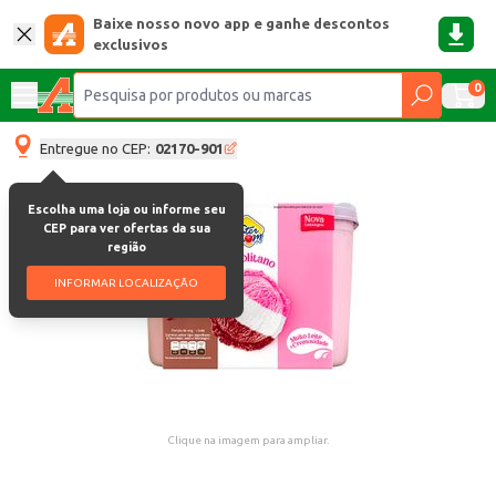
Baixe nosso novo app e ganhe descontos
exclusivos
0
Entregue no CEP:
02170-901
Escolha uma loja ou informe seu
CEP para ver ofertas da sua
região
INFORMAR LOCALIZAÇÃO
Clique na imagem para ampliar.