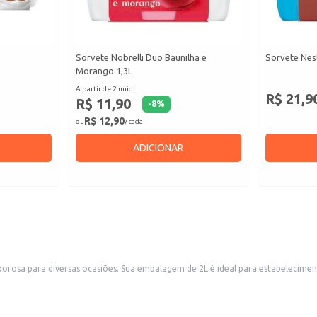
Sorvete Nobrelli Duo Baunilha e
Sorvete Nest
Morango 1,3L
A partir de 2 unid.
R$ 21,9
R$ 11,90
-
8
%
R$ 12,90
ou
/ cada
ADICIONAR
borosa para diversas ocasiões. Sua embalagem de 2L é ideal para estabelecime
ico em eventos e reuniões familiares.