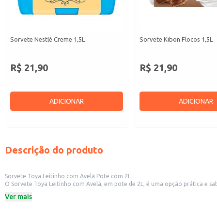
Sorvete Nestlé Creme 1,5L
Sorvete Kibon Flocos 1,5L
R$ 21,90
R$ 21,90
ADICIONAR
ADICIONAR
Descrição do produto
Sorvete Toya Leitinho com Avelã Pote com 2L
O Sorvete Toya Leitinho com Avelã, em pote de 2L, é uma opção prática e sa
grande volume de clientes. Também é uma excelente escolha para uso domést
Ver mais
Marca: Toya
Sabor: Leitinho com Avelã
Embalagem: Pote de 2L