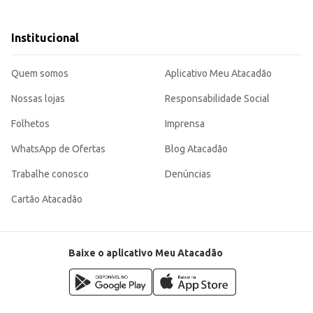
os acompanhamentos.
Institucional
ções maiores para compartilhar.
l, sendo uma opção versátil para diferentes contextos de consumo. Sua emba
Quem somos
Aplicativo Meu Atacadão
Nossas lojas
Responsabilidade Social
Folhetos
Imprensa
WhatsApp de Ofertas
Blog Atacadão
Trabalhe conosco
Denúncias
Cartão Atacadão
Baixe o aplicativo Meu Atacadão