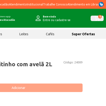
acadão
Atendimento
Institucional
Trabalhe Conosco
Atendimento em Libras
ixe o app
0
Bem-vindo
Entre ou cadastre-se
eu Atacadão
ês
Leites
Cafés
Super Ofertas
Código:
24089
itinho com avelã 2L
Adicionar