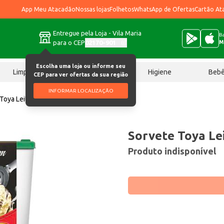
App Meu Atacadão
Nossas lojas
Folhetos
WhatsApp de Ofertas
Cartão At
Entregue pela Loja - Vila Maria
Ba
para o CEP
02170-901
M
Escolha uma loja ou informe seu
Limpeza
Chocolates
Higiene
Beb
CEP para ver ofertas da sua região
INFORMAR LOCALIZAÇÃO
Toya Leitinho com avelã 2L
Sorvete Toya Le
Produto indisponível