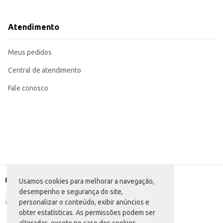
Dicas de Uso:
Sirva em casquinhas, copinhos ou em taças para um visual mais sofisticado.
Utilize como base para sobremesas, combinando com frutas, caldas e outr
Atendimento
Ofereça em seu estabelecimento comercial como opção individual ou em por
Ideal para consumo doméstico em eventos e comemorações.
O Sorvete Toya Leitinho com Avelã oferece praticidade e um sabor agradáve
Meus pedidos
doméstico.
Central de atendimento
Fale conosco
Formas de pagamento
Usamos cookies para melhorar a navegação,
desempenho e segurança do site,
personalizar o conteúdo, exibir anúncios e
obter estatísticas. As permissões podem ser