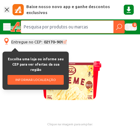
Baixe nosso novo app e ganhe descontos
exclusivos
0
Entregue no CEP:
02170-901
Escolha uma loja ou informe seu
CEP para ver ofertas da sua
região
INFORMAR LOCALIZAÇÃO
Clique na imagem para ampliar.