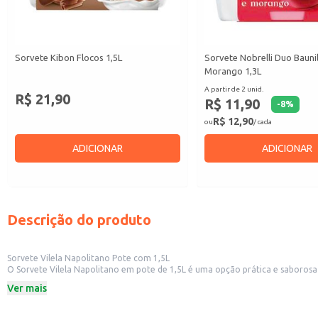
Sorvete Kibon Flocos 1,5L
Sorvete Nobrelli Duo Bauni
Morango 1,3L
A partir de 2 unid.
R$ 21,90
R$ 11,90
-
8
%
R$ 12,90
ou
/ cada
ADICIONAR
ADICIONAR
Descrição do produto
Sorvete Vilela Napolitano Pote com 1,5L
O Sorvete Vilela Napolitano em pote de 1,5L é uma opção prática e saborosa para diversas ocasiões. Sua embalagem de 1,5L é ideal para estabelecimentos comerciais como sorv
um sorvete clássico e de al
Ver mais
Dicas de uso:
Sirva em casquinhas, copinhos ou diretamente do pote para uma experiência 
Utilize como base para sobremesas, combinando com frutas, caldas e outr