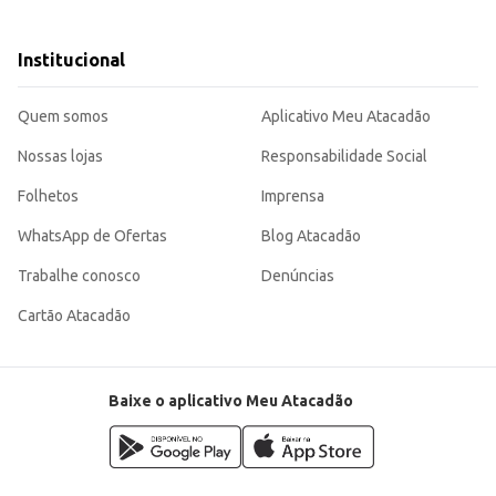
apreciada por todos.
esco para toda a família.
e sabores agrada a um público amplo, tornando-se uma escolha eficiente para quem
Institucional
Quem somos
Aplicativo Meu Atacadão
Nossas lojas
Responsabilidade Social
Folhetos
Imprensa
WhatsApp de Ofertas
Blog Atacadão
Trabalhe conosco
Denúncias
Cartão Atacadão
Baixe o aplicativo Meu Atacadão