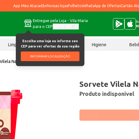
App Meu Atacadão
Nossas lojas
Folhetos
WhatsApp de Ofertas
Cartão At
Entregue pela Loja - Vila Maria
Ba
para o CEP
02170-901
M
Escolha uma loja ou informe seu
Limpeza
Chocolates
Higiene
Beb
CEP para ver ofertas da sua região
INFORMAR LOCALIZAÇÃO
Vilela Napolitano 1,5L
Sorvete Vilela N
Produto indisponível