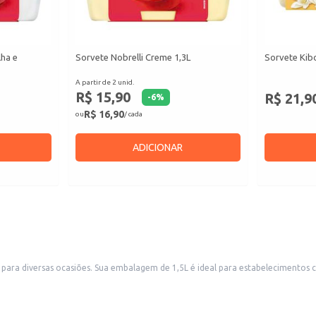
lha e
Sorvete Nobrelli Creme 1,3L
Sorvete Kib
A partir de 2 unid.
R$ 15,90
R$ 21,9
-
6
%
R$ 16,90
ou
/ cada
ADICIONAR
eterias, restaurantes e padarias que desejam oferecer
ta demanda aos seus clientes. Também é uma boa opção para revenda em supermercados e mercearias, atendend
rápida e refrescante.
os acompanhamentos.