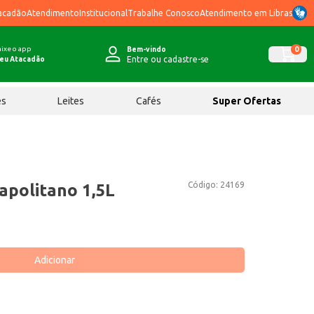
acadão
Atendimento
Institucional
Trabalhe Conosco
Atendimento em Libras
ixe o app
0
Bem-vindo
Entre ou cadastre-se
eu Atacadão
ês
Leites
Cafés
Super Ofertas
Código:
24169
apolitano 1,5L
Adicionar