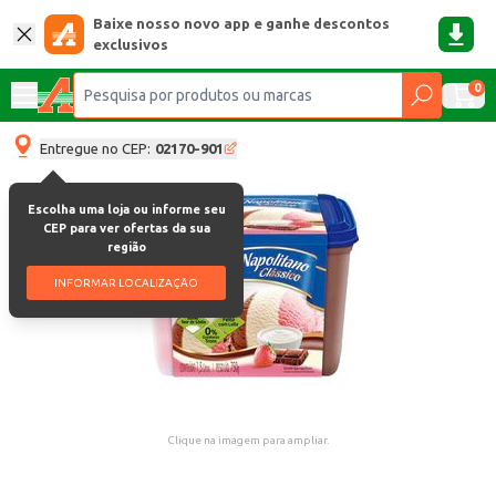
Baixe nosso novo app e ganhe descontos
exclusivos
0
Entregue no CEP:
02170-901
Escolha uma loja ou informe seu
CEP para ver ofertas da sua
região
INFORMAR LOCALIZAÇÃO
Clique na imagem para ampliar.