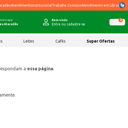
acadão
Atendimento
Institucional
Trabalhe Conosco
Atendimento em Libras
ixe o app
0
Bem-vindo
Entre ou cadastre-se
eu Atacadão
ês
Leites
Cafés
Super Ofertas
rrespondam a
essa página
.
tamente.