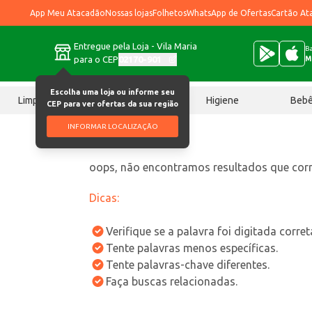
App Meu Atacadão
Nossas lojas
Folhetos
WhatsApp de Ofertas
Cartão At
Entregue pela Loja - Vila Maria
Ba
para o CEP
02170-901
M
Escolha uma loja ou informe seu
Limpeza
Chocolates
Higiene
Beb
CEP para ver ofertas da sua região
INFORMAR LOCALIZAÇÃO
oops, não encontramos resultados que co
Dicas:
Verifique se a palavra foi digitada corre
Tente palavras menos específicas.
Tente palavras-chave diferentes.
Faça buscas relacionadas.