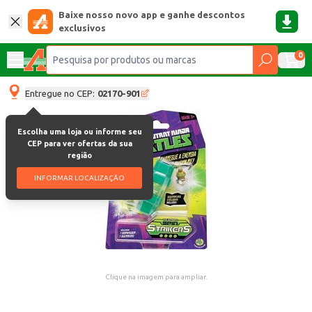
Baixe nosso novo app e ganhe descontos
exclusivos
0
Entregue no CEP:
02170-901
Escolha uma loja ou informe seu
CEP para ver ofertas da sua
região
INFORMAR LOCALIZAÇÃO
Clique na imagem para ampliar.