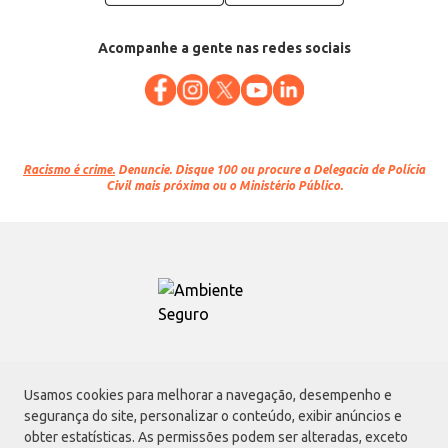
Acompanhe a gente nas redes sociais
Racismo é crime.
Denuncie. Disque 100 ou procure a Delegacia de Polícia
Civil mais próxima ou o Ministério Público.
Atacadão S.A.
Usamos cookies para melhorar a navegação, desempenho e
Avenida Morvan Dias de Figueiredo, 6169, Vila Maria, São Paulo - SP | CEP
segurança do site, personalizar o conteúdo, exibir anúncios e
02170-901 | CNPJ: 75.315.333/0001-09
obter estatísticas. As permissões podem ser alteradas, exceto