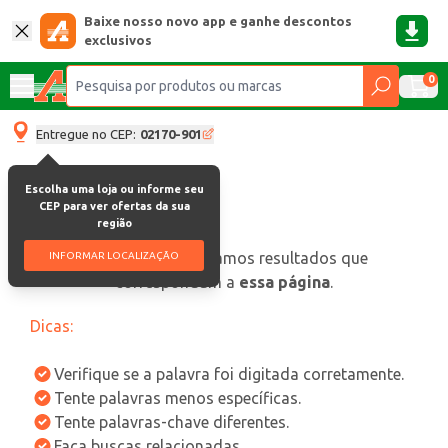
Baixe nosso novo app e ganhe descontos
exclusivos
0
Entregue no CEP:
02170-901
Escolha uma loja ou informe seu
CEP para ver ofertas da sua
região
oops, não encontramos resultados que
INFORMAR LOCALIZAÇÃO
correspondam a
essa página
.
Dicas:
Verifique se a palavra foi digitada corretamente.
Tente palavras menos específicas.
Tente palavras-chave diferentes.
Faça buscas relacionadas.