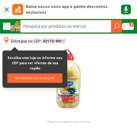
Baixe nosso novo app e ganhe descontos
exclusivos
0
Entregue no CEP:
02170-901
Escolha uma loja ou informe seu
CEP para ver ofertas da sua
região
INFORMAR LOCALIZAÇÃO
Clique na imagem para ampliar.