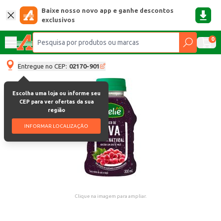
Baixe nosso novo app e ganhe descontos
exclusivos
0
Entregue no CEP:
02170-901
Escolha uma loja ou informe seu
CEP para ver ofertas da sua
região
INFORMAR LOCALIZAÇÃO
Clique na imagem para ampliar.