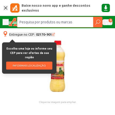
Baixe nosso novo app e ganhe descontos
exclusivos
0
Entregue no CEP:
02170-901
Escolha uma loja ou informe seu
CEP para ver ofertas da sua
região
INFORMAR LOCALIZAÇÃO
Clique na imagem para ampliar.