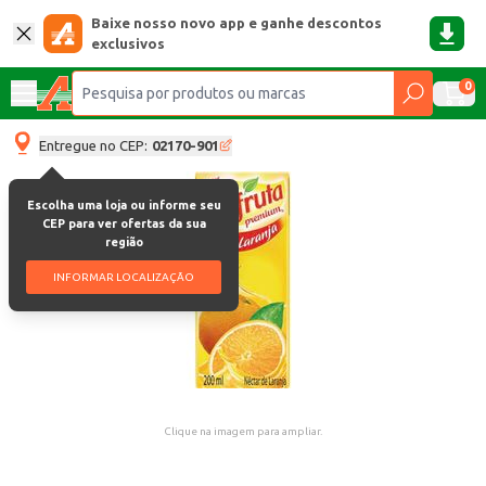
Baixe nosso novo app e ganhe descontos
exclusivos
0
Entregue no CEP:
02170-901
Escolha uma loja ou informe seu
CEP para ver ofertas da sua
região
INFORMAR LOCALIZAÇÃO
Clique na imagem para ampliar.