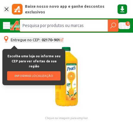
Baixe nosso novo app e ganhe descontos
exclusivos
0
Entregue no CEP:
02170-901
Escolha uma loja ou informe seu
CEP para ver ofertas da sua
região
INFORMAR LOCALIZAÇÃO
Clique na imagem para ampliar.