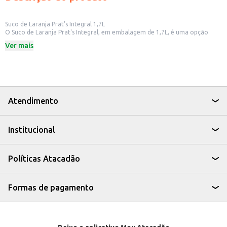
Suco de Laranja Prat’s Integral 1,7L
O Suco de Laranja Prat's Integral, em embalagem de 1,7L, é uma opção
para quem busca um suco saboroso e natural. Ideal para consumo em casa,
Ver mais
em estabelecimentos comerciais ou para revenda em pequenos comércios.
Dicas de Uso:
Sirva gelado em refeições ou lanches.
Utilize em receitas de drinks e coquetéis.
Ofereça em cafeterias, lanchonetes e restaurantes.
O Suco de Laranja Prat's Integral é uma alternativa para quem busca uma
bebida refrescante e com o sabor natural da laranja, ideal para o dia a dia.
Atendimento
Institucional
Políticas Atacadão
Formas de pagamento