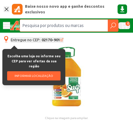
Baixe nosso novo app e ganhe descontos
exclusivos
0
Entregue no CEP:
02170-901
Escolha uma loja ou informe seu
CEP para ver ofertas da sua
região
INFORMAR LOCALIZAÇÃO
Clique na imagem para ampliar.