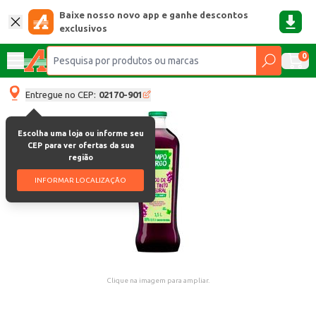
Baixe nosso novo app e ganhe descontos
exclusivos
0
Entregue no CEP:
02170-901
Escolha uma loja ou informe seu
CEP para ver ofertas da sua
região
INFORMAR LOCALIZAÇÃO
Clique na imagem para ampliar.