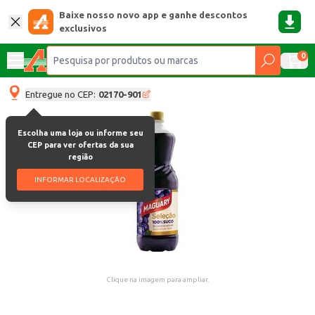
Baixe nosso novo app e ganhe descontos
exclusivos
0
Entregue no CEP:
02170-901
Escolha uma loja ou informe seu
CEP para ver ofertas da sua
região
INFORMAR LOCALIZAÇÃO
Clique na imagem para ampliar.