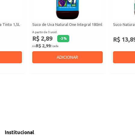
a Tinto 1,5L
Suco de Uva Natural One Integral 180ml
Suco Natura
A partir de 3 unid.
R$ 2,89
R$ 13,8
-
3
%
R$ 2,99
ou
/ cada
ADICIONAR
Institucional