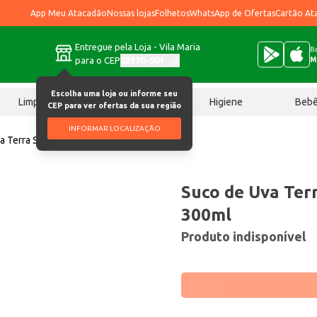
App Meu Atacadão
Nossas lojas
Folhetos
WhatsApp de Ofertas
Cartão At
Entregue pela Loja - Vila Maria
Ba
para o CEP
02170-901
M
Escolha uma loja ou informe seu
Limpeza
Chocolates
Higiene
Beb
CEP para ver ofertas da sua região
INFORMAR LOCALIZAÇÃO
a Terra Sol Integral Tinto 300ml
Suco de Uva Terr
300ml
Produto indisponível