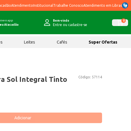
acadão
Atendimento
Institucional
Trabalhe Conosco
Atendimento em Libras
ixe o app
0
Bem-vindo
Entre ou cadastre-se
eu Atacadão
ês
Leites
Cafés
Super Ofertas
Código:
57114
a Sol Integral Tinto
Adicionar