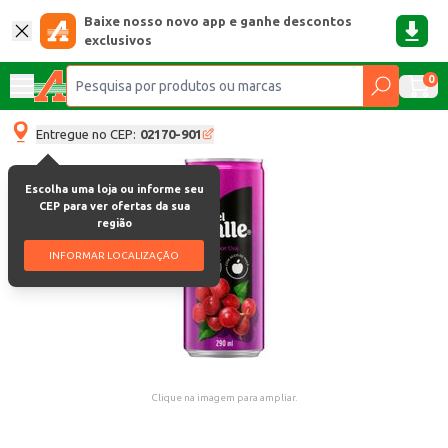
Baixe nosso novo app e ganhe descontos
exclusivos
0
Entregue no CEP:
02170-901
Escolha uma loja ou informe seu
CEP para ver ofertas da sua
região
INFORMAR LOCALIZAÇÃO
Clique na imagem para ampliar.