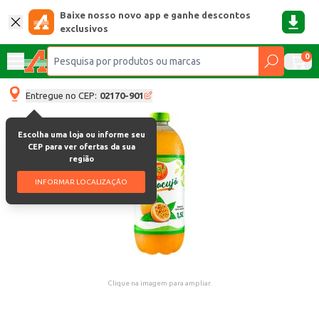
Baixe nosso novo app e ganhe descontos
exclusivos
0
Entregue no CEP:
02170-901
Escolha uma loja ou informe seu
CEP para ver ofertas da sua
região
INFORMAR LOCALIZAÇÃO
Clique na imagem para ampliar.