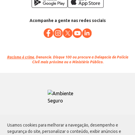
Acompanhe a gente nas redes sociais
Racismo é crime.
Denuncie. Disque 100 ou procure a Delegacia de Polícia
Civil mais próxima ou o Ministério Público.
Atacadão S.A.
Usamos cookies para melhorar a navegação, desempenho e
Avenida Morvan Dias de Figueiredo, 6169, Vila Maria, São Paulo - SP | CEP
segurança do site, personalizar o conteúdo, exibir anúncios e
02170-901 | CNPJ: 75.315.333/0001-09