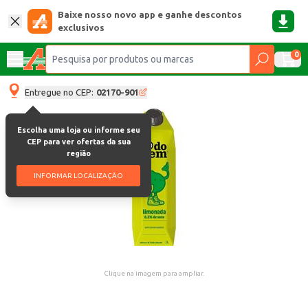
Baixe nosso novo app e ganhe descontos
exclusivos
0
Entregue no CEP:
02170-901
Escolha uma loja ou informe seu
CEP para ver ofertas da sua
região
INFORMAR LOCALIZAÇÃO
Clique na imagem para ampliar.