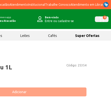
acadão
Atendimento
Institucional
Trabalhe Conosco
Atendimento em Libras
ixe o app
0
Bem-vindo
Entre ou cadastre-se
eu Atacadão
ês
Leites
Cafés
Super Ofertas
Código:
25354
u 1L
Adicionar