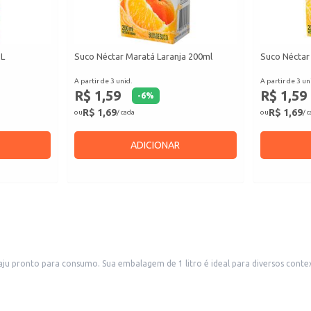
1L
Suco Néctar Maratá Laranja 200ml
Suco Néctar
A partir de 3 unid.
A partir de 3 un
R$ 1,59
R$ 1,59
-
6
%
R$ 1,69
R$ 1,69
ou
/ cada
ou
/ 
ADICIONAR
 consumo doméstico até a revenda em pequenos comércios,
raticidade da embalagem facilita o transporte e armazenamento.