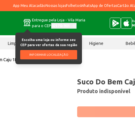
App Meu Atacadão
Nossas lojas
Folhetos
WhatsApp de Ofertas
Cartão At
Entregue pela Loja - Vila Maria
Ba
para o CEP
02170-901
M
Escolha uma loja ou informe seu
Limpeza
Chocolates
Higiene
Beb
CEP para ver ofertas da sua região
INFORMAR LOCALIZAÇÃO
m Caju 1L
Suco Do Bem Caj
Produto indisponível