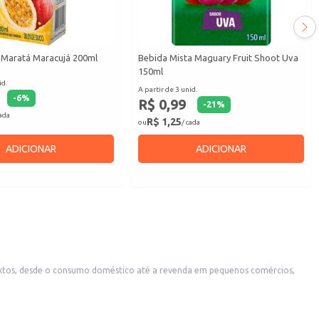
 Maratá Maracujá 200ml
Bebida Mista Maguary Fruit Shoot Uva
150ml
id.
A partir de 3 unid.
-
6
%
R$ 0,99
-
21
%
cada
R$ 1,25
ou
/ cada
ADICIONAR
ADICIONAR