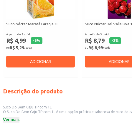
Suco Néctar Maratá Laranja 1L
Suco Néctar Del Valle Uva 
A partir de 3 unid.
A partir de 3 unid.
R$ 4,99
R$ 8,79
-
6
%
-
2
%
R$ 5,29
R$ 8,99
ou
/ cada
ou
/ cada
ADICIONAR
ADICIONAR
Descrição do produto
Suco Do Bem Caju TP com 1L
O Suco Do Bem Caju TP com 1L é uma opção prática e saborosa de suco de caju pronto para consumo. Sua embalagem de 1 litro é ideal para diversos contextos, desde o
como mercearias, lanchonetes e restaurantes. A p
Ver mais
Dicas de uso:
Sirva gelado para uma experiência refrescante.
Ideal para consumo individual ou para compartilhar em momentos de lazer.