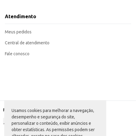
Perfeito para complementar refeições ou como bebida em eventos e festas.
Uma opção conveniente para estabelecimentos comerciais que buscam oferece
O Suco Do Bem Caju TP oferece uma alternativa conveniente e saborosa de 
Atendimento
qualidade e praticidade para revenda. Sua embalagem de 1
Marca: Do Bem
Departamento: Bebidas
Meus pedidos
Categoria: Suco pronto
Conteúdo: 1L
EAN: 57274986
Central de atendimento
Fale conosco
Formas de pagamento
Usamos cookies para melhorar a navegação,
desempenho e segurança do site,
personalizar o conteúdo, exibir anúncios e
obter estatísticas. As permissões podem ser