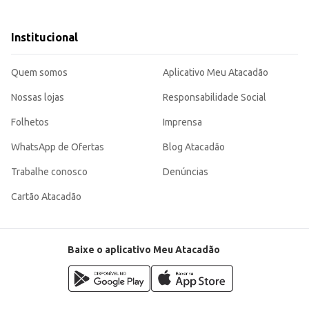
r variedade aos seus clientes.
suco de caju, atendendo tanto às necessidades de consumidores domésticos q
Institucional
 litro garante um bom rendimento e facilita o manuseio.
Quem somos
Aplicativo Meu Atacadão
Nossas lojas
Responsabilidade Social
Folhetos
Imprensa
WhatsApp de Ofertas
Blog Atacadão
Trabalhe conosco
Denúncias
Cartão Atacadão
Baixe o aplicativo Meu Atacadão