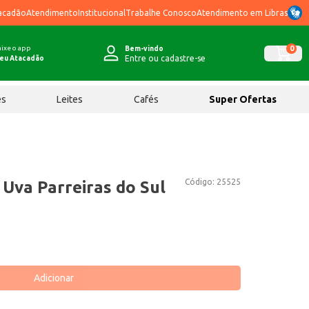
acadão
Atendimento
Institucional
Trabalhe Conosco
Atendimento em Libras
ixe o app
0
Bem-vindo
Entre ou cadastre-se
eu Atacadão
ês
Leites
Cafés
Super Ofertas
Código:
25525
 Uva Parreiras do Sul
Adicionar