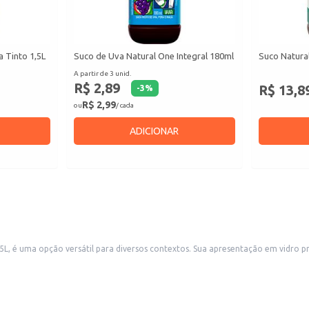
a Tinto 1,5L
Suco de Uva Natural One Integral 180ml
Suco Natura
A partir de 3 unid.
R$ 2,89
R$ 13,8
-
3
%
R$ 2,99
ou
/ cada
ADICIONAR
tação em vidro preserva a qualidade do suco e proporciona uma imagem sofisticada, ideal
para estabelecimentos comerciais que buscam oferecer produtos de destaque. A praticidade da embalagem de 1,5L também
olhos e coquetéis.