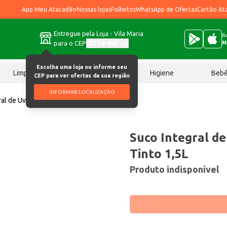
App Meu Atacadão
Nossas lojas
Folhetos
WhatsApp de Ofertas
Cartão At
Entregue pela Loja - Vila Maria
Ba
para o CEP
02170-901
M
Escolha uma loja ou informe seu
Limpeza
Chocolates
Higiene
Beb
CEP para ver ofertas da sua região
INFORMAR LOCALIZAÇÃO
al de Uva Parreiras do Sul Tinto 1,5L
Suco Integral de
Tinto 1,5L
Produto indisponível