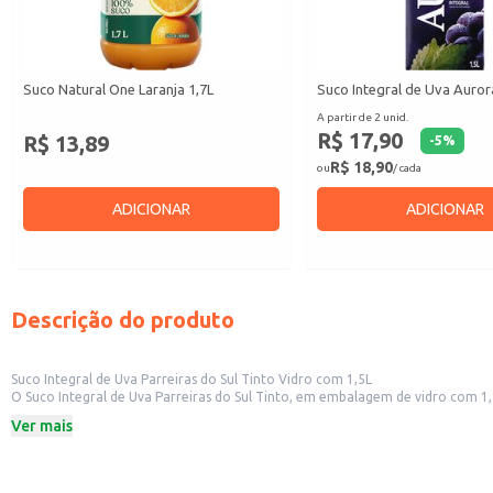
Suco Natural One Laranja 1,7L
Suco Integral de Uva Auror
A partir de 2 unid.
R$ 17,90
R$ 13,89
-
5
%
R$ 18,90
ou
/ cada
ADICIONAR
ADICIONAR
Descrição do produto
Suco Integral de Uva Parreiras do Sul Tinto Vidro com 1,5L
O Suco Integral de Uva Parreiras do Sul Tinto, em embalagem de vidro com 1,5L, é uma opção versátil para diversos contextos. Sua apresen
Ver mais
Dicas de uso:
Serve como opção de bebida em restaurantes, bares e lanchonetes.
Ideal para revenda em mercearias, supermercados e lojas de conveniência.
Pode ser consumido puro ou utilizado como ingrediente em receitas, como m