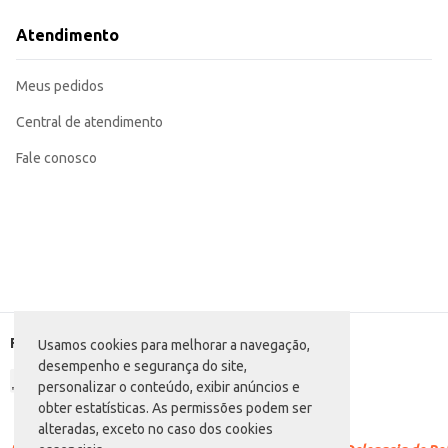
Uma opção prática e saborosa para o consumo em casa.
O Suco Integral de Uva Parreiras do Sul Tinto em embalagem de vidro oferece uma exp
Atendimento
contribui para uma melhor conservação e valoriza o produto na hora da ve
Marca: Parreiras do Sul
Departamento: Bebidas
Meus pedidos
Categoria: Suco integral
Conteúdo: 1,5L
EAN: 7899439400092
Central de atendimento
Fale conosco
Formas de pagamento
Usamos cookies para melhorar a navegação,
desempenho e segurança do site,
personalizar o conteúdo, exibir anúncios e
obter estatísticas. As permissões podem ser
alteradas, exceto no caso dos cookies