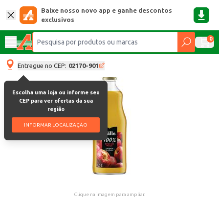
Baixe nosso novo app e ganhe descontos
exclusivos
0
Entregue no CEP:
02170-901
Escolha uma loja ou informe seu
CEP para ver ofertas da sua
região
INFORMAR LOCALIZAÇÃO
Clique na imagem para ampliar.