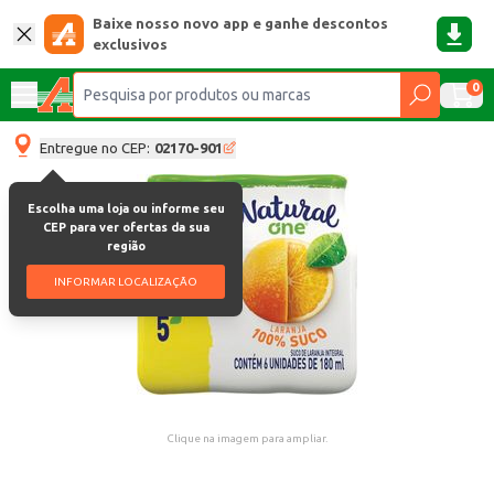
Baixe nosso novo app e ganhe descontos
exclusivos
0
Entregue no CEP:
02170-901
Escolha uma loja ou informe seu
CEP para ver ofertas da sua
região
INFORMAR LOCALIZAÇÃO
Clique na imagem para ampliar.