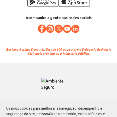
Acompanhe a gente nas redes sociais
Racismo é crime.
Denuncie. Disque 100 ou procure a Delegacia de Polícia
Civil mais próxima ou o Ministério Público.
Atacadão S.A.
Usamos cookies para melhorar a navegação, desempenho e
Avenida Morvan Dias de Figueiredo, 6169, Vila Maria, São Paulo - SP | CEP
segurança do site, personalizar o conteúdo, exibir anúncios e
02170-901 | CNPJ: 75.315.333/0001-09