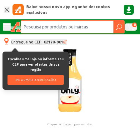
Baixe nosso novo app e ganhe descontos
exclusivos
0
Entregue no CEP:
02170-901
Escolha uma loja ou informe seu
CEP para ver ofertas da sua
região
INFORMAR LOCALIZAÇÃO
Clique na imagem para ampliar.