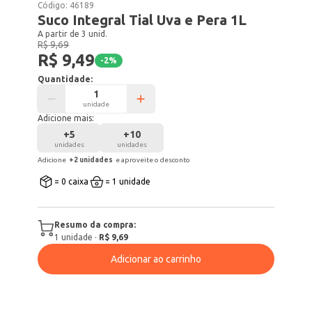
Código:
46189
Suco Integral Tial Uva e Pera 1L
A partir de 3 unid.
R$ 9,69
R$ 9,49
-
2
%
Quantidade:
unidade
Adicione mais:
+
5
+
10
unidades
unidades
Adicione
+
2
unidade
s
e aproveite o desconto
= 0 caixa
= 1 unidade
Resumo da compra:
1
unidade
·
R$ 9,69
Adicionar ao carrinho