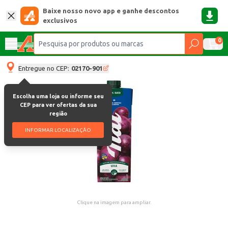
Baixe nosso novo app e ganhe descontos
exclusivos
0
Entregue no CEP:
02170-901
Escolha uma loja ou informe seu
CEP para ver ofertas da sua
região
INFORMAR LOCALIZAÇÃO
Clique na imagem para ampliar.