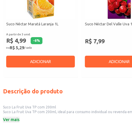
Suco Néctar Maratá Laranja 1L
Suco Néctar Del Valle Uva 
A partir de 3 unid.
R$ 4,99
R$ 7,99
-
6
%
R$ 5,29
ou
/ cada
ADICIONAR
ADICIONAR
Descrição do produto
Suco La Fruit Uva TP com 200ml
Suco La Fruit Uva TP com 200ml, ideal para consumo individual ou revenda e
transporte.
Ver mais
Marca: La Fruit
Sabor: Uva
Volume: 200ml