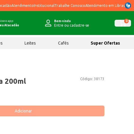
acadão
Atendimento
Institucional
Trabalhe Conosco
Atendimento em Libras
ixe o app
0
Bem-vindo
Entre ou cadastre-se
eu Atacadão
ês
Leites
Cafés
Super Ofertas
Código:
38173
va 200ml
Adicionar