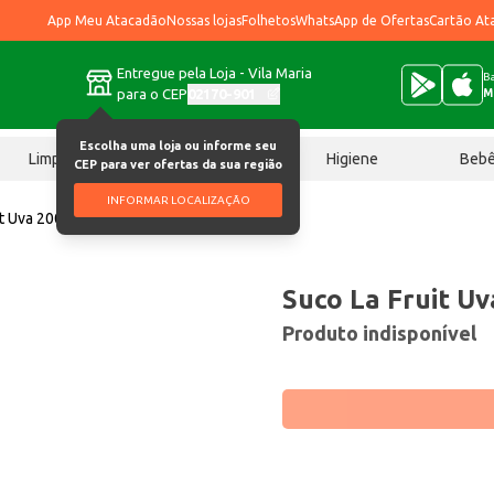
App Meu Atacadão
Nossas lojas
Folhetos
WhatsApp de Ofertas
Cartão At
Entregue pela Loja - Vila Maria
Ba
para o CEP
02170-901
M
Escolha uma loja ou informe seu
Limpeza
Chocolates
Higiene
Beb
CEP para ver ofertas da sua região
INFORMAR LOCALIZAÇÃO
it Uva 200ml
Suco La Fruit U
Produto indisponível