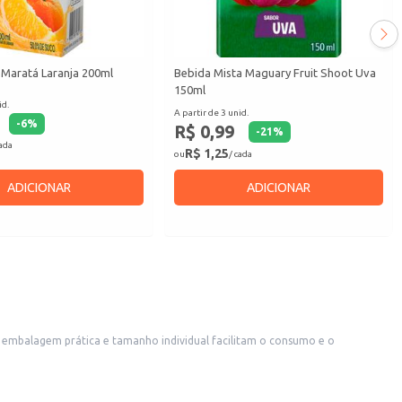
 Maratá Laranja 200ml
Bebida Mista Maguary Fruit Shoot Uva
150ml
id.
A partir de 3 unid.
-
6
%
R$ 0,99
-
21
%
cada
R$ 1,25
ou
/ cada
ADICIONAR
ADICIONAR
a embalagem prática e tamanho individual facilitam o consumo e o