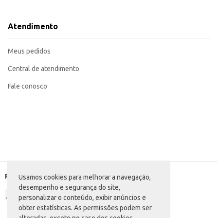
Tipo de Embalagem: TP (Tetra Pak)
Dicas de Uso:
Sirva gelado para melhor experiência.
Atendimento
Ideal para consumo individual.
Perfeito para complementar o cardápio de lanchonetes e outros estabelecim
O Suco La Fruit Uva TP oferece praticidade e sabor em uma embalagem comp
Meus pedidos
Central de atendimento
Fale conosco
Formas de pagamento
Usamos cookies para melhorar a navegação,
desempenho e segurança do site,
personalizar o conteúdo, exibir anúncios e
obter estatísticas. As permissões podem ser