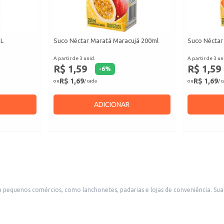
1L
Suco Néctar Maratá Maracujá 200ml
Suco Néctar
A partir de 3 unid.
A partir de 3 un
R$ 1,59
R$ 1,59
-
6
%
R$ 1,69
R$ 1,69
ou
/ cada
ou
/ 
ADICIONAR
m pequenos comércios, como lanchonetes, padarias e lojas de conveniência. Su