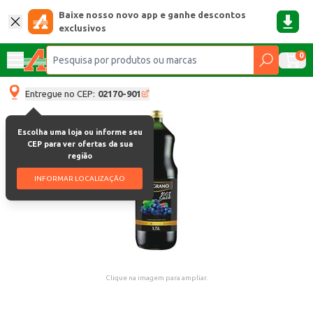
Baixe nosso novo app e ganhe descontos
exclusivos
0
Entregue no CEP:
02170-901
Escolha uma loja ou informe seu
CEP para ver ofertas da sua
região
INFORMAR LOCALIZAÇÃO
Clique na imagem para ampliar.