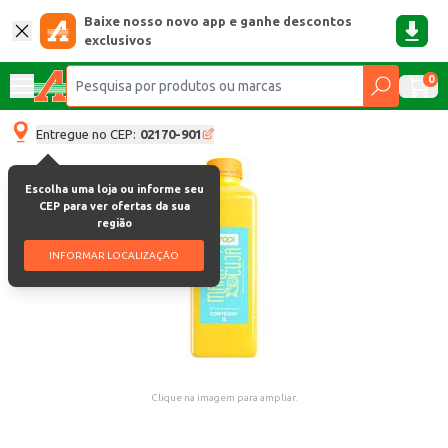
Baixe nosso novo app e ganhe descontos
exclusivos
0
Entregue no CEP:
02170-901
Escolha uma loja ou informe seu
CEP para ver ofertas da sua
região
INFORMAR LOCALIZAÇÃO
Clique na imagem para ampliar.