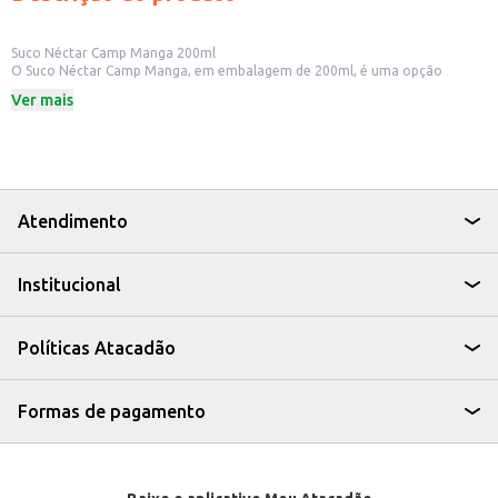
Suco Néctar Camp Manga 200ml
O Suco Néctar Camp Manga, em embalagem de 200ml, é uma opção
prática para quem busca uma bebida saborosa e refrescante. Ideal para
Ver mais
consumo individual, o suco é perfeito para acompanhar refeições, lanches
ou para ser consumido a qualquer hora do dia.
Dicas de Uso:
Perfeito para levar na lancheira das crianças.
Ideal para ter sempre à mão em casa ou no escritório.
Uma ótima opção para oferecer em eventos e festas.
Pode ser consumido puro ou utilizado no preparo de drinks e coquetéis.
Atendimento
Com o Suco Néctar Camp Manga, você tem a praticidade de uma bebida
pronta para consumo, sem abrir mão do sabor e da qualidade.
Institucional
Políticas Atacadão
Formas de pagamento