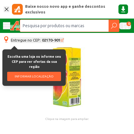
Baixe nosso novo app e ganhe descontos
exclusivos
0
Entregue no CEP:
02170-901
Escolha uma loja ou informe seu
CEP para ver ofertas da sua
região
INFORMAR LOCALIZAÇÃO
Clique na imagem para ampliar.