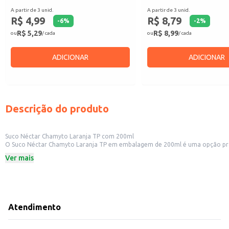
A partir de 3 unid.
A partir de 3 unid.
R$ 4,99
R$ 8,79
-
6
%
-
2
%
R$ 5,29
R$ 8,99
ou
/ cada
ou
/ cada
ADICIONAR
ADICIONAR
Descrição do produto
Suco Néctar Chamyto Laranja TP com 200ml
O Suco Néctar Chamyto Laranja TP em embalagem de 200ml é uma opção prátic
lanchonetes, bares, restaurantes e outros estabelecimentos comerciais que buscam oferecer uma bebida refrescante aos seus
Ver mais
conveniências.
Dicas de uso:
Serve como opção de bebida refrescante em estabelecimentos comerciais.
Ideal para revenda em pequenos comércios, aumentando o portfólio de prod
Pode ser incluído em kits de lanches ou refeições.
Adequado para consumo doméstico, oferecendo praticidade e sabor.
Atendimento
O Suco Néctar Chamyto Laranja TP proporciona um sabor de laranja natural e
sabor contribuem para uma experiência de consumo positiva.
Marca: Chamyto