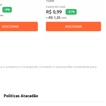
150ml
id.
A partir de 3 unid.
-
6
%
R$ 0,99
-
21
%
cada
R$ 1,25
ou
/ cada
ADICIONAR
ADICIONAR
ita o consumo e o transporte, tornando-o uma escolha conveniente para
Políticas Atacadão
 individual até a oferta em estabelecimentos comerciais. Sua praticidade e