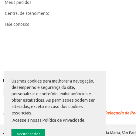
Meus pedidos
Departamento: Bebidas
Categoria: Suco pronto
Conteúdo: 200ml
Central de atendimento
EAN: 7891000067772
Fale conosco
Formas de pagamento
Usamos cookies para melhorar a navegação,
desempenho e segurança do site,
personalizar o conteúdo, exibir anúncios e
obter estatísticas. As permissões podem ser
alteradas, exceto no caso dos cookies
Racismo é crime.
Denuncie. Disque 100 ou procure a Delegacia de Polí
essenciais.
Acesse a nossa Política de Privacidade.
Atacadão S.A.
Avenida Morvan Dias de Figueiredo, 6169, Vila Maria, São Paul
Aceitar todos