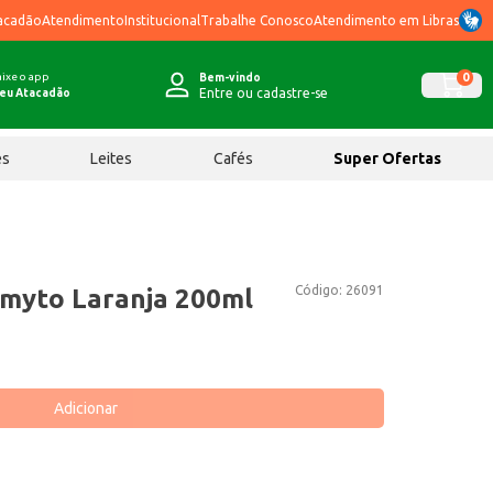
acadão
Atendimento
Institucional
Trabalhe Conosco
Atendimento em Libras
ixe o app
0
Bem-vindo
Entre ou cadastre-se
eu Atacadão
ês
Leites
Cafés
Super Ofertas
Código:
26091
myto Laranja 200ml
Adicionar