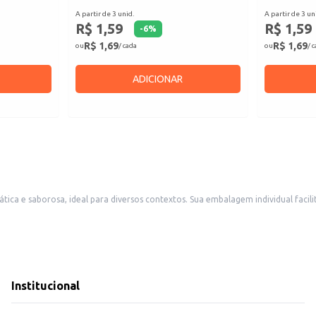
A partir de 3 unid.
A partir de 3 un
R$ 1,59
R$ 1,59
-
6
%
R$ 1,69
R$ 1,69
ou
/ cada
ou
/ 
ADICIONAR
a e saborosa, ideal para diversos contextos. Sua embalagem individual facil
 clientes. Também é uma opção adequada para revenda em pequenos comércios, como mercearias e
utos.
Institucional
 é uma opção de bebida que atende a diferentes necessidades, desde o consumo