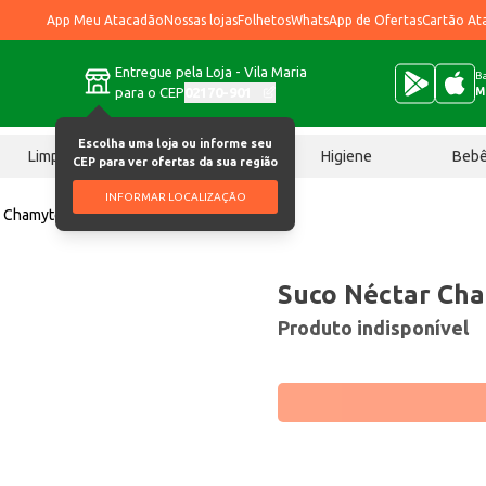
App Meu Atacadão
Nossas lojas
Folhetos
WhatsApp de Ofertas
Cartão At
Entregue pela Loja - Vila Maria
Ba
para o CEP
02170-901
M
Escolha uma loja ou informe seu
Limpeza
Chocolates
Higiene
Beb
CEP para ver ofertas da sua região
INFORMAR LOCALIZAÇÃO
 Chamyto Laranja 200ml
Suco Néctar Cha
Produto indisponível