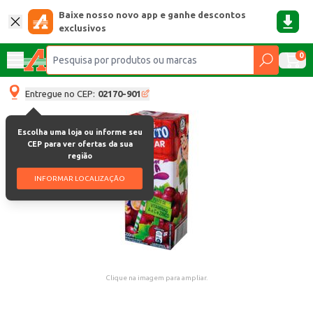
Baixe nosso novo app e ganhe descontos
exclusivos
0
Entregue no CEP:
02170-901
Escolha uma loja ou informe seu
CEP para ver ofertas da sua
região
INFORMAR LOCALIZAÇÃO
Clique na imagem para ampliar.