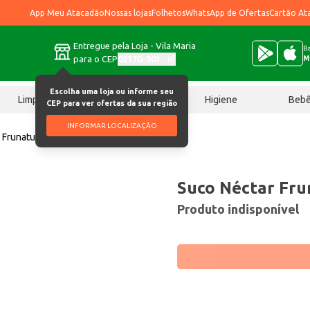
App Meu Atacadão
Nossas lojas
Folhetos
WhatsApp de Ofertas
Cartão At
Entregue pela Loja - Vila Maria
Ba
para o CEP
02170-901
M
Escolha uma loja ou informe seu
Limpeza
Chocolates
Higiene
Beb
CEP para ver ofertas da sua região
INFORMAR LOCALIZAÇÃO
 Frunaturalle Caju 1L
Suco Néctar Fru
Produto indisponível