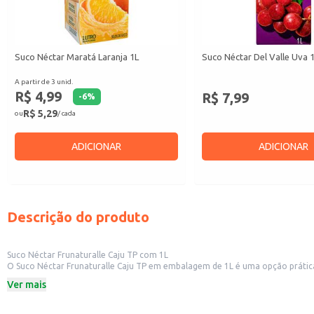
Suco Néctar Maratá Laranja 1L
Suco Néctar Del Valle Uva 
A partir de 3 unid.
R$ 4,99
R$ 7,99
-
6
%
R$ 5,29
ou
/ cada
ADICIONAR
ADICIONAR
Descrição do produto
Suco Néctar Frunaturalle Caju TP com 1L
O Suco Néctar Frunaturalle Caju TP em embalagem de 1L é uma opção prática e saborosa para diversas ocasiões. Sua apresentação em embalagem Tetr
armazenamento. É ideal para revenda em pequenos comércios, como mercearias e conveniências, além de ser uma boa opção para estabelecimentos comerciais que oferecem bebidas aos seus clientes, como lanchonetes e
Ver mais
restaurantes.
Dicas de uso:
Sirva gelado para uma experiência refrescante.