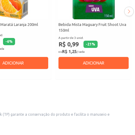
 Maratá Laranja 200ml
Bebida Mista Maguary Fruit Shoot Uva
150ml
id.
A partir de 3 unid.
-
6
%
R$ 0,99
-
21
%
cada
R$ 1,25
ou
/ cada
ADICIONAR
ADICIONAR