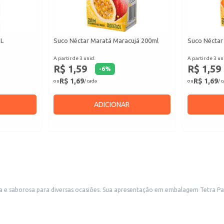
1L
Suco Néctar Maratá Maracujá 200ml
Suco Néctar
A partir de 3 unid.
A partir de 3 un
R$ 1,59
R$ 1,59
-
6
%
R$ 1,69
R$ 1,69
ou
/ cada
ou
/ 
ADICIONAR
a Pak (TP) garante a conservação do produto e facilita o manuseio e