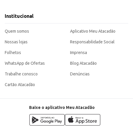
éis.
ais.
ilhar.
Institucional
de 1 litro proporciona um bom rendimento, tornando-o uma escolha eficiente para o
comerciais.
Quem somos
Aplicativo Meu Atacadão
Nossas lojas
Responsabilidade Social
Folhetos
Imprensa
WhatsApp de Ofertas
Blog Atacadão
Trabalhe conosco
Denúncias
Cartão Atacadão
Baixe o aplicativo Meu Atacadão