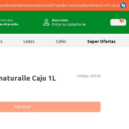
acadão
Atendimento
Institucional
Trabalhe Conosco
Atendimento em Libras
ixe o app
0
Bem-vindo
Entre ou cadastre-se
eu Atacadão
ês
Leites
Cafés
Super Ofertas
Código:
26138
naturalle Caju 1L
Adicionar