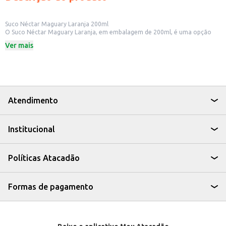
Suco Néctar Maguary Laranja 200ml
O Suco Néctar Maguary Laranja, em embalagem de 200ml, é uma opção
prática para quem busca uma bebida saborosa e refrescante. Ideal para
Ver mais
consumo individual, o suco é perfeito para acompanhar refeições, lanches
ou para ser consumido a qualquer hora do dia.
Dicas de Uso:
Perfeito para levar na lancheira das crianças.
Ideal para ter sempre à mão em casa ou no escritório.
Uma opção para oferecer em eventos e festas.
Pode ser consumido puro ou utilizado em receitas de drinks e coquetéis.
Atendimento
Com o Suco Néctar Maguary Laranja 200ml, você tem a praticidade de uma
bebida saborosa e a confiança de uma marca reconhecida no mercado de
sucos.
Institucional
Políticas Atacadão
Formas de pagamento