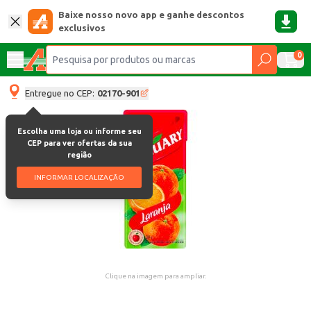
Baixe nosso novo app e ganhe descontos
exclusivos
0
Entregue no CEP:
02170-901
Escolha uma loja ou informe seu
CEP para ver ofertas da sua
região
INFORMAR LOCALIZAÇÃO
Clique na imagem para ampliar.