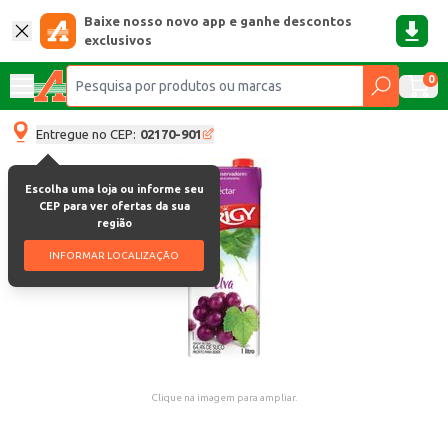
Baixe nosso novo app e ganhe descontos
exclusivos
0
Entregue no CEP:
02170-901
Escolha uma loja ou informe seu
CEP para ver ofertas da sua
região
INFORMAR LOCALIZAÇÃO
Clique na imagem para ampliar.