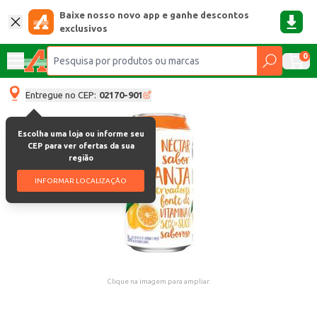
Baixe nosso novo app e ganhe descontos
exclusivos
0
Entregue no CEP:
02170-901
Escolha uma loja ou informe seu
CEP para ver ofertas da sua
região
INFORMAR LOCALIZAÇÃO
Clique na imagem para ampliar.