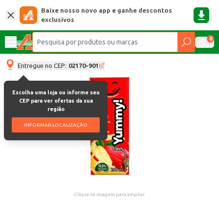
Baixe nosso novo app e ganhe descontos
exclusivos
0
Entregue no CEP:
02170-901
Escolha uma loja ou informe seu
CEP para ver ofertas da sua
região
INFORMAR LOCALIZAÇÃO
Clique na imagem para ampliar.