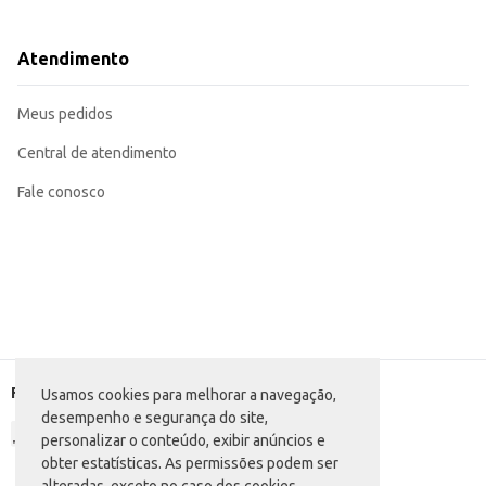
Tipo de embalagem: TP (Tetra Pak)
Dicas de Uso:
Sirva gelado para uma experiência ainda mais refrescante.
Atendimento
Utilize em receitas de drinks e coquetéis.
Ofereça como acompanhamento de lanches e refeições.
Ideal para consumo individual ou para compartilhar.
Meus pedidos
O Suco Nutri Laranja TP oferece praticidade e sabor, sendo uma opção versát
Central de atendimento
Fale conosco
Formas de pagamento
Usamos cookies para melhorar a navegação,
desempenho e segurança do site,
personalizar o conteúdo, exibir anúncios e
obter estatísticas. As permissões podem ser