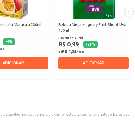
 Maratá Maracujá 200ml
Bebida Mista Maguary Fruit Shoot Uva
150ml
id.
A partir de 3 unid.
-
6
%
R$ 0,99
-
21
%
cada
R$ 1,25
ou
/ cada
ADICIONAR
ADICIONAR
ra estabelecimentos comerciais como restaurantes, lanchonetes e bares que