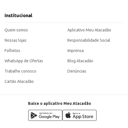
Institucional
Quem somos
Aplicativo Meu Atacadão
il para diversas ocasiões. Sua embalagem assegura a conservação do produto, m
Nossas lojas
Responsabilidade Social
Folhetos
Imprensa
WhatsApp de Ofertas
Blog Atacadão
Trabalhe conosco
Denúncias
Cartão Atacadão
Baixe o aplicativo Meu Atacadão