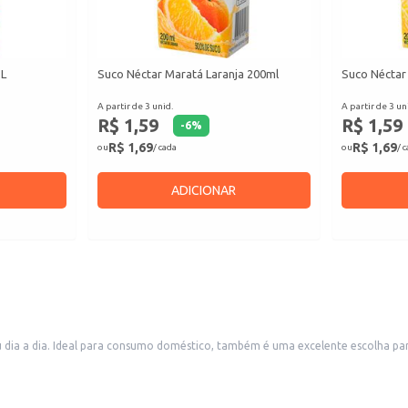
1L
Suco Néctar Maratá Laranja 200ml
Suco Néctar
A partir de 3 unid.
A partir de 3 un
R$ 1,59
R$ 1,59
-
6
%
R$ 1,69
R$ 1,69
ou
/ cada
ou
/ 
ADICIONAR
u dia a dia. Ideal para consumo doméstico, também é uma excelente escolha pa
mbalagem de 1 litro garante praticidade e facilita o manuseio.