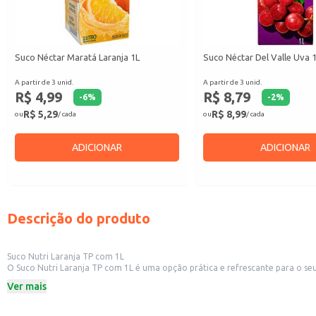
Suco Néctar Maratá Laranja 1L
Suco Néctar Del Valle Uva 
A partir de 3 unid.
A partir de 3 unid.
R$ 4,99
R$ 8,79
-
6
%
-
2
%
R$ 5,29
R$ 8,99
ou
/ cada
ou
/ cada
ADICIONAR
ADICIONAR
Descrição do produto
Suco Nutri Laranja TP com 1L
O Suco Nutri Laranja TP com 1L é uma opção prática e refrescante para o se
buscam oferecer aos seus clientes uma bebida saborosa e de qualidade. Sua e
Ver mais
Marca: Nutri
Conteúdo: 1 Litro
Sabor: Laranja