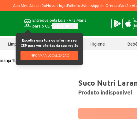
App Meu Atacadão
Nossas lojas
Folhetos
WhatsApp de Ofertas
Cartão At
Entregue pela Loja - Vila Maria
Ba
para o CEP
02170-901
M
Escolha uma loja ou informe seu
Limpeza
Chocolates
Higiene
Beb
CEP para ver ofertas da sua região
INFORMAR LOCALIZAÇÃO
aranja 1L
Suco Nutri Laran
Produto indisponível