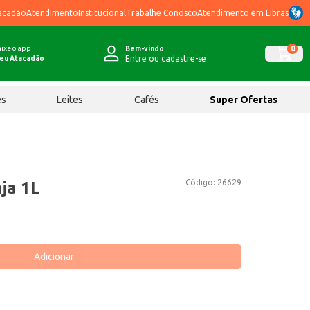
acadão
Atendimento
Institucional
Trabalhe Conosco
Atendimento em Libras
ixe o app
0
Bem-vindo
Entre ou cadastre-se
eu Atacadão
ês
Leites
Cafés
Super Ofertas
Código:
26629
ja 1L
Adicionar