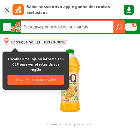
Baixe nosso novo app e ganhe descontos
exclusivos
0
Entregue no CEP:
02170-901
Escolha uma loja ou informe seu
CEP para ver ofertas da sua
região
INFORMAR LOCALIZAÇÃO
Clique na imagem para ampliar.