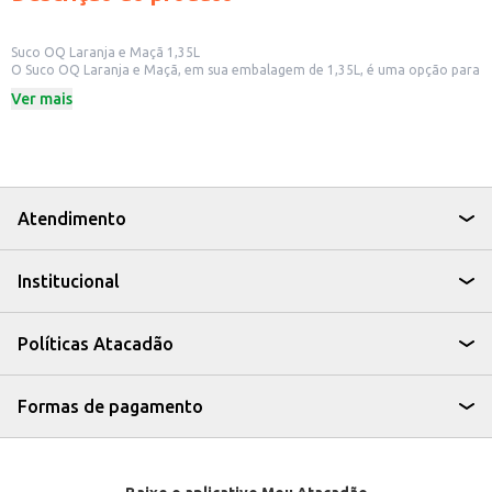
Suco OQ Laranja e Maçã 1,35L
O Suco OQ Laranja e Maçã, em sua embalagem de 1,35L, é uma opção para
quem busca uma bebida saborosa e refrescante. Ideal para ter em casa,
Ver mais
para o consumo diário, ou para oferecer em estabelecimentos comerciais
como lanchonetes e restaurantes.
Dicas de Uso:
Sirva gelado para uma experiência mais refrescante.
Leve para piqueniques e eventos ao ar livre.
Ofereça em seu estabelecimento comercial como uma opção saudável e
saborosa.
Atendimento
O Suco OQ Laranja e Maçã é uma escolha prática e saborosa para diversos
momentos, oferecendo uma alternativa refrescante para o seu dia a dia.
Institucional
Políticas Atacadão
Formas de pagamento